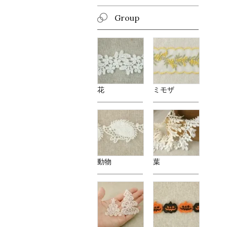
Group
花
ミモザ
動物
葉