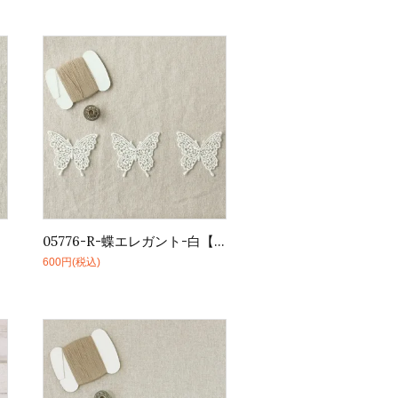
】
05776-R-蝶エレガント-白【3枚1セット】
600円(税込)