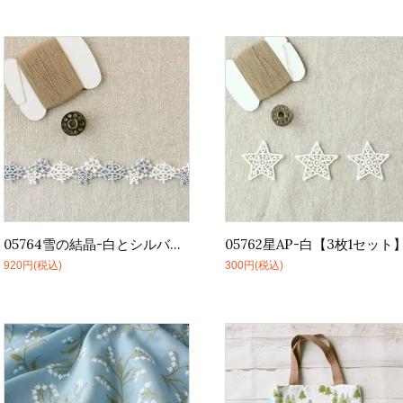
05764雪の結晶-白とシルバー【1m】
05762星AP-白【3枚1セット
920円(税込)
300円(税込)