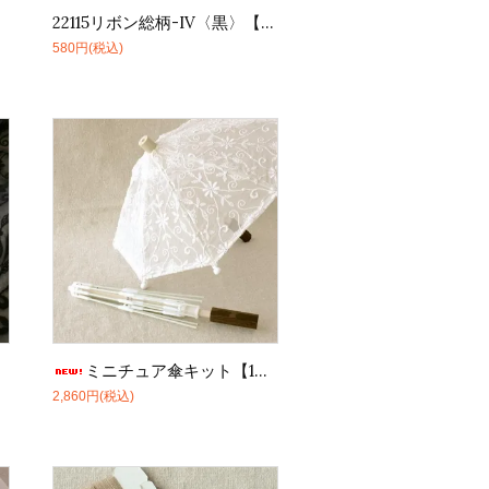
22115リボン総柄-IV〈黒〉【10cm】
580円(税込)
ミニチュア傘キット【1セット】
2,860円(税込)