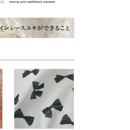
ただ
sewing and needlework overseas.