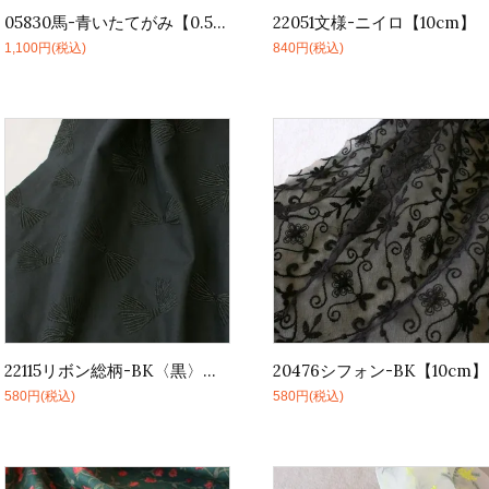
05830馬-青いたてがみ【0.5m】
22051文様-ニイロ【10cm】
1,100円(税込)
840円(税込)
22115リボン総柄-BK〈黒〉【10cm】
20476シフォン-BK【10cm】
580円(税込)
580円(税込)