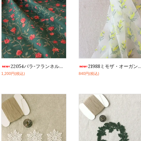
22054バラ-フランネルGR【10cm】
21988ミモザ・オーガンジーLY【10cm】
1,200円(税込)
840円(税込)