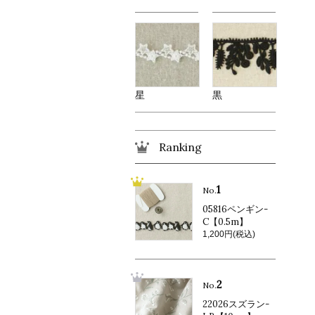
星
黒
Ranking
1
No.
05816ペンギン-
C【0.5m】
1,200円(税込)
2
No.
22026スズラン-