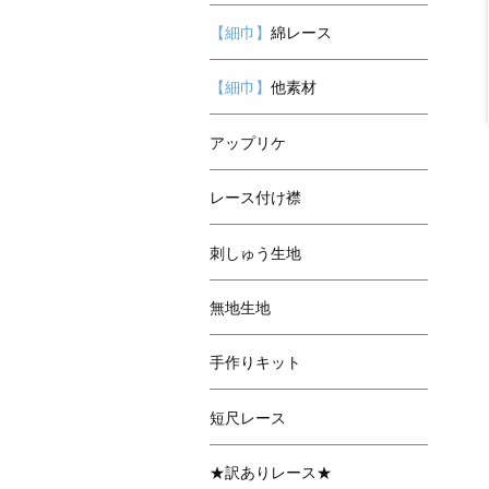
【細巾】
綿レース
【細巾】
他素材
アップリケ
レース付け襟
刺しゅう生地
無地生地
手作りキット
短尺レース
★訳ありレース★