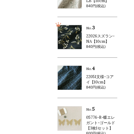
LB【10cm】
840円(税込)
3
No.
22026スズラン-
NA【10cm】
840円(税込)
4
No.
22051文様-コア
イ【10cm】
840円(税込)
5
No.
05776-R-蝶エレ
ガント-ゴールド
【3枚1セット】
600円(税込)