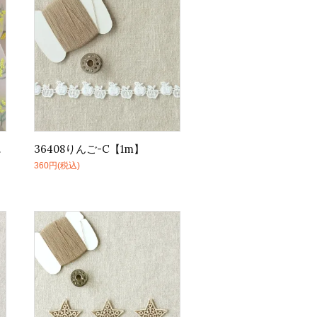
36408りんご-C【1m】
360円(税込)