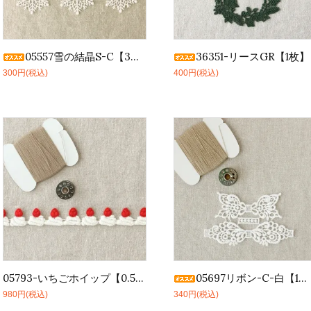
05557雪の結晶S-C【3枚1セット】
36351-リースGR【1枚】
300円(税込)
400円(税込)
05793-いちごホイップ【0.5m】
05697リボン-C-白【1枚】
980円(税込)
340円(税込)