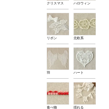
クリスマス
ハロウィン
リボン
北欧系
羽
ハート
食べ物
揺れる