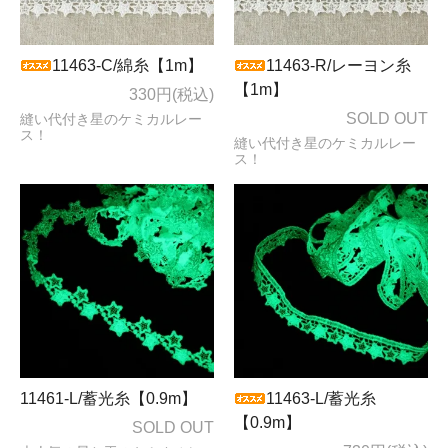
11463-C/綿糸【1m】
11463-R/レーヨン糸
【1m】
330円(税込)
SOLD OUT
縫い代付き星のケミカルレー
ス！
縫い代付き星のケミカルレー
ス！
11461-L/蓄光糸【0.9m】
11463-L/蓄光糸
【0.9m】
SOLD OUT