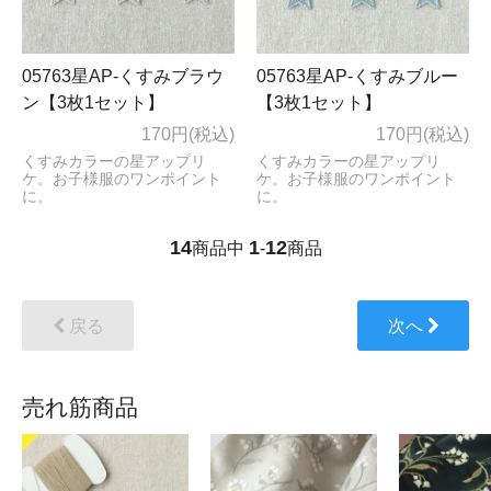
05763星AP-くすみブラウ
05763星AP-くすみブルー
ン【3枚1セット】
【3枚1セット】
170円(税込)
170円(税込)
くすみカラーの星アップリ
くすみカラーの星アップリ
ケ。お子様服のワンポイント
ケ。お子様服のワンポイント
に。
に。
14
1
12
商品中
-
商品
戻る
次へ
売れ筋商品