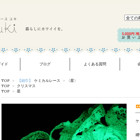
ガイド
ブログ
よくある質問
TOP
>
【細巾】
ケミカルレース
>
〈星〉
TOP
>
クリスマス
TOP
>
星
ケ
縫