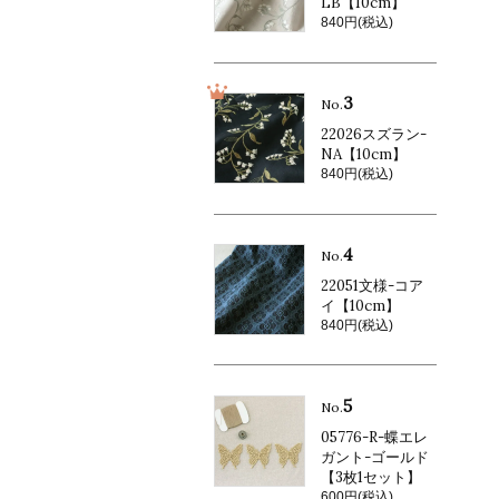
LB【10cm】
840円(税込)
3
No.
22026スズラン-
NA【10cm】
840円(税込)
4
No.
22051文様-コア
イ【10cm】
840円(税込)
5
No.
05776-R-蝶エレ
ガント-ゴールド
【3枚1セット】
600円(税込)