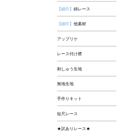
【細巾】
綿レース
【細巾】
他素材
アップリケ
レース付け襟
刺しゅう生地
無地生地
手作りキット
短尺レース
★訳ありレース★