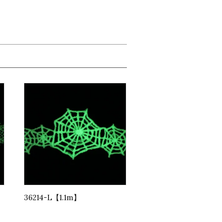
36214-L【1.1m】