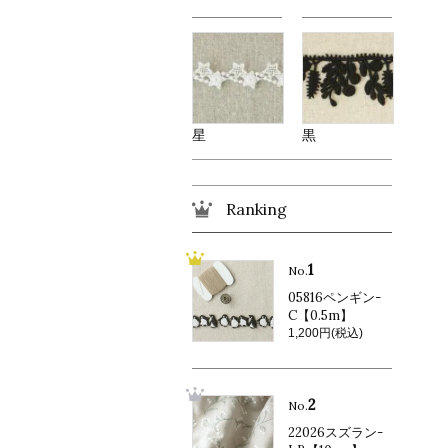
星
黒
Ranking
1
No.
05816ペンギン-
C【0.5m】
1,200円(税込)
2
No.
22026スズラン-