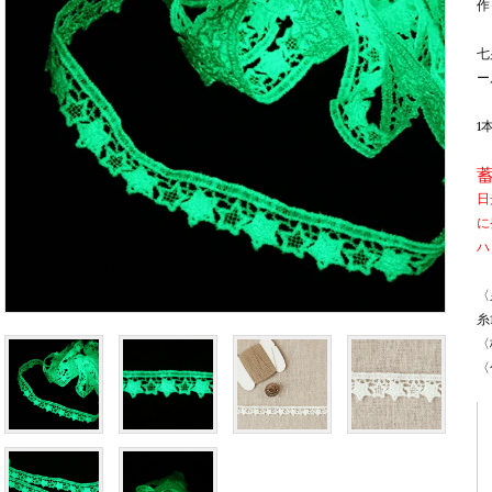
作
七
ー
1
日
に
ハ
〈
糸
〈
〈