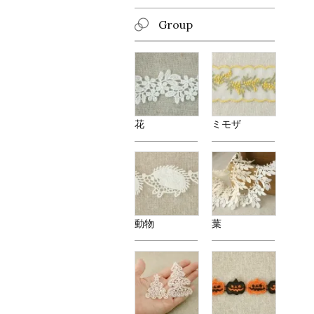
Group
花
ミモザ
動物
葉