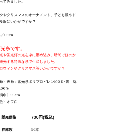
ってみました。
夕やクリスマスのオーナメント、子ども服やド
ル服にいかがですか？
本／0.9m
蓄光糸です。
光や蛍光灯の光を糸に溜め込み、暗闇でほのか
発光する特殊な糸で生産しました。
ロウィンやクリスマス等いかがですか？
糸〉表糸：蓄光糸ポリプロピレン100％×裏：綿
100%
柄巾〉1.5cm
色〉オフ白
730円(税込)
販売価格
在庫数
56本