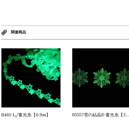
関連商品
11461-L/蓄光糸【0.9m】
05557雪の結晶S-蓄光糸【3枚1セット】