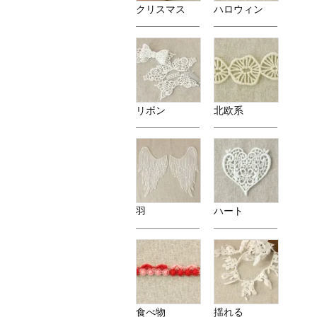
クリスマス
ハロウィン
リボン
北欧系
羽
ハート
食べ物
揺れる