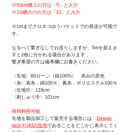
※50cm購入の方は「5」と入力
※1m購入のの方は「10」と入力
※1mまでクロネコゆうパケットでの発送が可能で
す。
なるべく繋ぎなしでお送りしますが、5mを超えま
すと2枚に分かれる場合があります。
繋ぎ希望の方は備考欄にお書きください。
〈生地〉60ローン（綿100%） 赤みの茶色
〈糸〉表糸：綿100％、裏糸：ポリエステル100％
〈生地巾〉118cm
〈刺しゅう巾〉101cm
商用利用可能
生地を製品加工して販売する場合には
Design
lace YUKIの生地
であることをどこかに表示してく