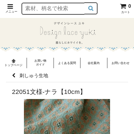
0
メニュー
カート
お買い物
よくある質問
会社案内
お問い合わせ
ガイド
トップページ
刺しゅう生地
22051文様-ナラ【10cm】