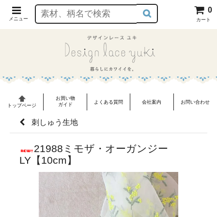
0
メニュー
カート
お買い物
よくある質問
会社案内
お問い合わせ
ガイド
トップページ
刺しゅう生地
21988ミモザ・オーガンジー
LY【10cm】