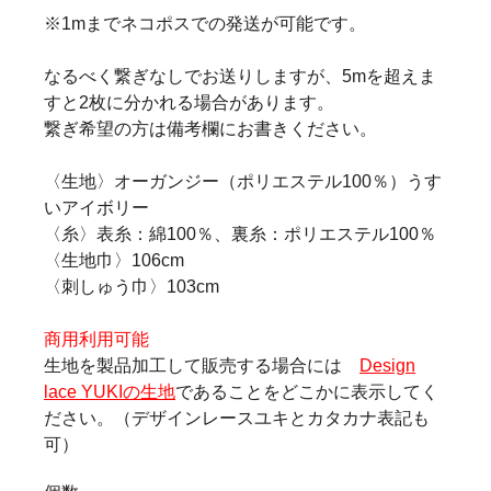
※1mまでネコポスでの発送が可能です。
なるべく繋ぎなしでお送りしますが、5mを超えま
すと2枚に分かれる場合があります。
繋ぎ希望の方は備考欄にお書きください。
〈生地〉オーガンジー（ポリエステル100％）うす
いアイボリー
〈糸〉表糸：綿100％、裏糸：ポリエステル100％
〈生地巾〉106cm
〈刺しゅう巾〉103cm
商用利用可能
生地を製品加工して販売する場合には
Design
lace YUKIの生地
であることをどこかに表示してく
ださい。（デザインレースユキとカタカナ表記も
可）