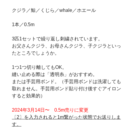
クジラ／鯨／くじら／whale／ホエール
1本／0.5m
3匹1セットで繰り返し刺繍されています。
お父さんクジラ、お母さんクジラ、子クジラといっ
たところでしょうか。
1つ1つ切り離してもOK。
縫い止める際は「透明糸」がおすすめ。
または手芸用ボンド。（手芸用ボンドは洗濯しても
取れません。手芸用ボンド貼り付け後すぐアイロン
すると効果的）
2024年3月14日〜 0.5m売りに変更
〔2〕を入力されると1m繋がった状態でお送りしま
す。