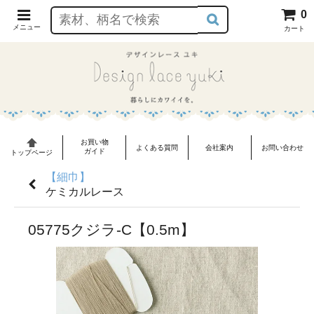
0
メニュー
カート
お買い物
よくある質問
会社案内
お問い合わせ
ガイド
トップページ
【細巾】
ケミカルレース
05775クジラ-C【0.5m】