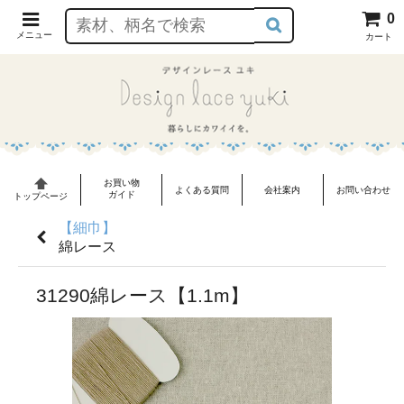
0
メニュー
カート
お買い物
よくある質問
会社案内
お問い合わせ
ガイド
トップページ
【細巾】
綿レース
31290綿レース【1.1m】