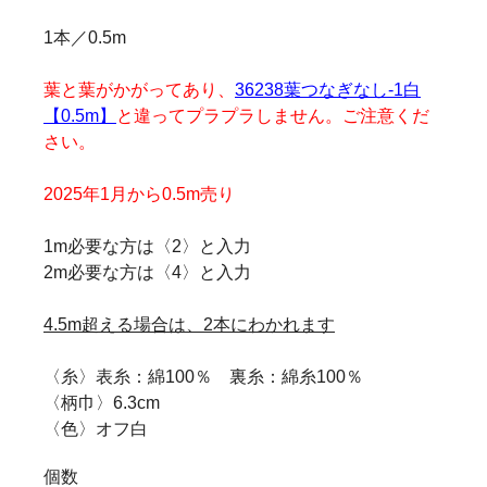
1本／0.5m
葉と葉がかがってあり、
36238葉つなぎなし-1白
【0.5m】
と違ってプラプラしません。ご注意くだ
さい。
2025年1月から0.5m売り
1m必要な方は〈2〉と入力
2m必要な方は〈4〉と入力
4.5m超える場合は、2本にわかれます
〈糸〉表糸：綿100％ 裏糸：綿糸100％
〈柄巾〉6.3cm
〈色〉オフ白
個数