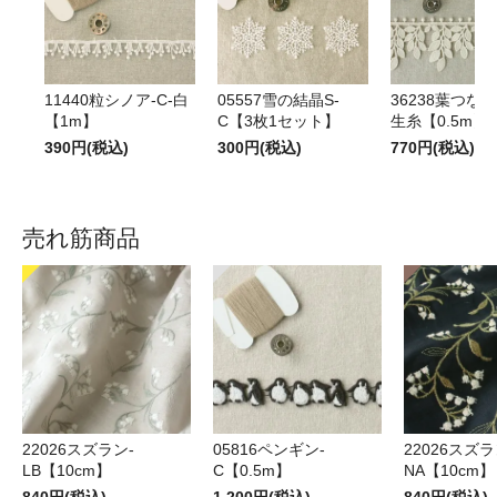
11440粒シノア-C-白
05557雪の結晶S-
36238葉つな
【1m】
C【3枚1セット】
生糸【0.5m】
390円(税込)
300円(税込)
770円(税込)
売れ筋商品
22026スズラン-
05816ペンギン-
22026スズラ
LB【10cm】
C【0.5m】
NA【10cm】