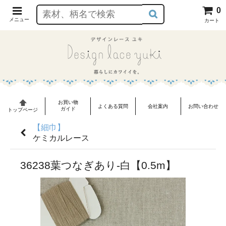
0
メニュー
カート
お買い物
よくある質問
会社案内
お問い合わせ
ガイド
トップページ
【細巾】
ケミカルレース
36238葉つなぎあり-白【0.5m】