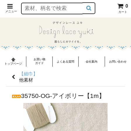
0
メニュー
カート
お買い物
よくある質問
会社案内
お問い合わせ
ガイド
トップページ
【細巾】
他素材
35750-OG-アイボリー【1m】